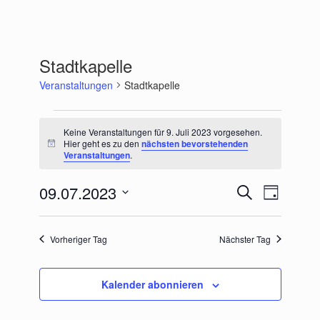
Stadtkapelle
Veranstaltungen
Stadtkapelle
Veranstaltungen
für
Keine Veranstaltungen für 9. Juli 2023 vorgesehen.
9.
Hier geht es zu den
nächsten bevorstehenden
Hinweis
Veranstaltungen
.
Juli
2023
09.07.2023
Veranstaltungen
Veranstaltu
Suche
Tag
Suche
Ansichten-
Datum
und
Navigation
wählen.
Ansichten,
Vorheriger Tag
Nächster Tag
Navigation
Kalender abonnieren