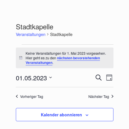
Stadtkapelle
Veranstaltungen
Stadtkapelle
Veranstaltungen
für
Keine Veranstaltungen für 1. Mai 2023 vorgesehen.
1.
Hier geht es zu den
nächsten bevorstehenden
Hinweis
Veranstaltungen
.
Mai
2023
01.05.2023
Veranstaltungen
Veranstaltu
Suche
Tag
Suche
Ansichten-
Datum
und
Navigation
wählen.
Ansichten,
Vorheriger Tag
Nächster Tag
Navigation
Kalender abonnieren