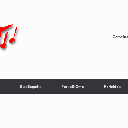
Gemeins
Stadtkapelle
FortisSIGmo
Fortekids