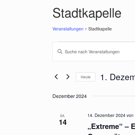
Stadtkapelle
Veranstaltungen
Stadtkapelle
Veranstaltungen
Veranstaltungen
Bitte
Suche
Schlüsselwort
und
eingeben.
Ansichten,
Suche
Navigation
nach
1. Deze
Heute
Veranstaltungen
Schlüsselwort.
Datum
wählen.
Dezember 2024
14. Dezember 2024 von 
SA.
14
„Extreme“ – E