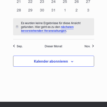
0
0
0
0
0
0
0
21
22
23
24
25
26
27
Veranstaltungen
Veranstaltungen
Veranstaltungen
Veranstaltungen
Veranstaltungen
Veranstaltungen
Veranstaltu
0
0
0
0
0
0
0
28
29
30
31
1
2
3
Veranstaltungen
Veranstaltungen
Veranstaltungen
Veranstaltungen
Veranstaltungen
Veranstaltungen
Veranstalt
Es wurden keine Ergebnisse für diese Ansicht
gefunden. Hier geht es zu den
nächsten
Hinweis
bevorstehenden Veranstaltungen
.
Sep.
Dieser Monat
Nov.
Kalender abonnieren