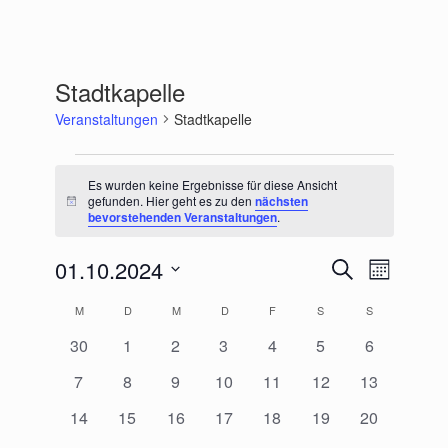
Stadtkapelle
Veranstaltungen
Stadtkapelle
Veranstaltungen
Es wurden keine Ergebnisse für diese Ansicht
gefunden. Hier geht es zu den
nächsten
Hinweis
bevorstehenden Veranstaltungen
.
01.10.2024
Veranstaltungen
Veranstaltu
Suche
Monat
Suche
Ansichten-
Datum
und
Navigation
Kalender
M
MONTAG
D
DIENSTAG
M
MITTWOCH
D
DONNERSTAG
F
FREITAG
S
SAMSTAG
S
SONNTAG
wählen.
Ansichten,
von
Navigation
0
0
0
0
0
0
0
30
1
2
3
4
5
6
Veranstaltungen
Veranstaltungen
Veranstaltungen
Veranstaltungen
Veranstaltungen
Veranstaltungen
Veranstaltungen
Veranstalt
0
0
0
0
0
0
0
7
8
9
10
11
12
13
Veranstaltungen
Veranstaltungen
Veranstaltungen
Veranstaltungen
Veranstaltungen
Veranstaltungen
Veranstaltu
0
0
0
0
0
0
0
14
15
16
17
18
19
20
Veranstaltungen
Veranstaltungen
Veranstaltungen
Veranstaltungen
Veranstaltungen
Veranstaltungen
Veranstaltu