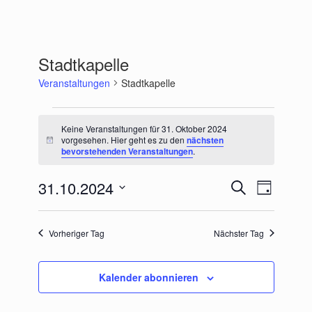
Stadtkapelle
Veranstaltungen
Stadtkapelle
Veranstaltungen
für
Keine Veranstaltungen für 31. Oktober 2024
31.
vorgesehen. Hier geht es zu den
nächsten
Hinweis
bevorstehenden Veranstaltungen
.
Oktober
2024
31.10.2024
Veranstaltungen
Veranstaltu
Suche
Tag
Suche
Ansichten-
Datum
und
Navigation
wählen.
Ansichten,
Vorheriger Tag
Nächster Tag
Navigation
Kalender abonnieren