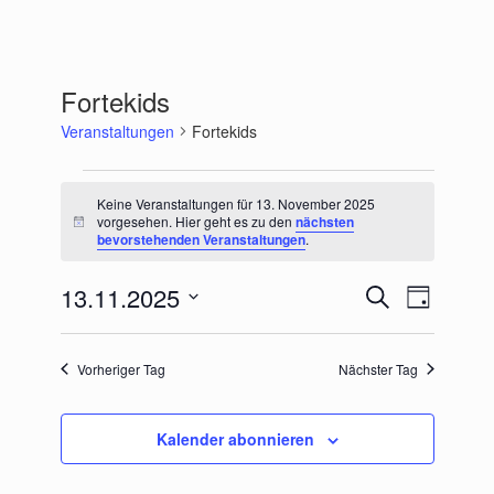
Fortekids
Veranstaltungen
Fortekids
Veranstaltungen
für
Keine Veranstaltungen für 13. November 2025
13.
vorgesehen. Hier geht es zu den
nächsten
Hinweis
bevorstehenden Veranstaltungen
.
November
2025
13.11.2025
Veranstaltungen
Veranstaltu
Suche
Tag
Suche
Ansichten-
Datum
und
Navigation
wählen.
Ansichten,
Vorheriger Tag
Nächster Tag
Navigation
Kalender abonnieren